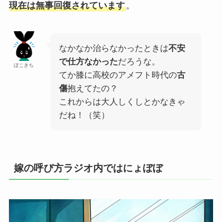
現在は無事回復されています
。
なかなか治らなかったときは
不安
で仕方なかった
だろうな。
ぽこきち
てか膝に高校のアメフト時代の
古
傷
抱えてたの？
これからは大人しくしとかなきゃ
だね！（笑）
嫁の呼び方ラジオ内ではにょぼぼ