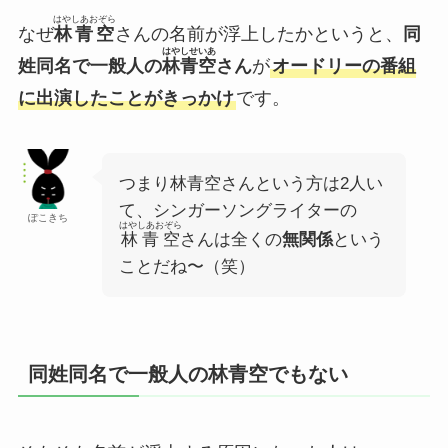
はやしあおぞら
なぜ
林青空
さんの名前が浮上したかというと、
同
はやしせいあ
姓同名で一般人の
林青空
さん
が
オードリーの番組
に出演したことがきっかけ
です。
つまり林青空さんという方は2人い
て、シンガーソングライターの
ぽこきち
はやしあおぞら
林青空
さんは全くの
無関係
という
ことだね〜（笑）
同姓同名で一般人の林青空でもない