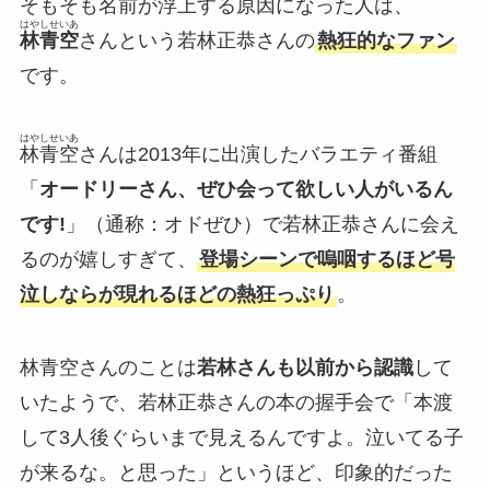
そもそも名前が浮上する原因になった人は、
はやしせいあ
林青空
さんという若林正恭さんの
熱狂的なファン
です。
はやしせいあ
林青空
さんは2013年に出演したバラエティ番組
「
オードリーさん、ぜひ会って欲しい人がいるん
です!
」（通称：オドぜひ）で若林正恭さんに会え
るのが嬉しすぎて、
登場シーンで嗚咽するほど号
泣しならが現れるほどの熱狂っぷり
。
林青空さんのことは
若林さんも以前から認識
して
いたようで、若林正恭さんの本の握手会で「本渡
して3人後ぐらいまで見えるんですよ。泣いてる子
が来るな。と思った」というほど、印象的だった