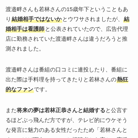
渡邉畔さんも若林さんの15歳年下ということもあ
り
結婚相手ではないか
とウワサされましたが、
結
婚相手は看護師
と公表されていたので、広告代理
店に勤務されていた渡邉畔さんは違うだろうと推
測されました。
渡邉畔さんは番組の口コミに連投したり、番組に
出た際は手料理を持ってきたりと若林さんの
熱狂
的なファン
です。
また
将来の夢は若林正恭さんと結婚する
と公言す
るほどぶっ飛んだ方ですが、テレビ的にウケそう
な発言に魅力のある女性だったため「若林さんと