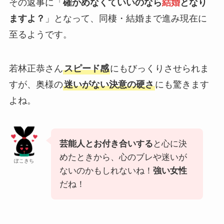
その返事に「
確かめなくていいのなら
結婚
となり
ますよ？
」となって、同棲・結婚まで進み現在に
至るようです。
若林正恭さん
スピード感
にもびっくりさせられま
すが、奥様の
迷いがない決意の硬さ
にも驚きます
よね。
芸能人とお付き合いする
と心に決
めたときから、心のブレや迷いが
ぽこきち
ないのかもしれないね！
強い女性
だね！