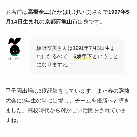
お名前は
高橋奎二
(
たかはしけいじ
)さんで
1997年5
月14日生まれ
の
京都府亀山市
出身です。
板野友美さんは1991年7月3日生ま
れになるので、
6歳年下
ということ
ぽこきち
になりますね！
甲子園出場は3度経験をしています。また春の選抜
大会に2年生の時に出場し、チームを優勝へと導き
ました。高校時代から輝かしい活躍をされていま
すね。