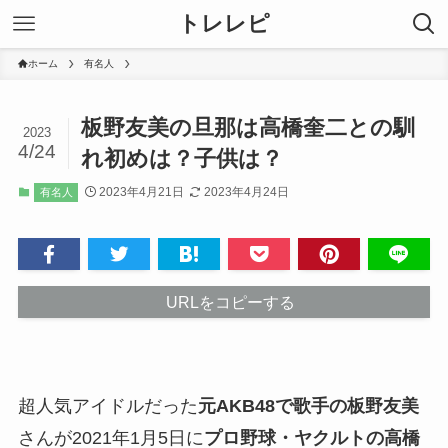
トレレピ
ホーム
有名人
板野友美の旦那は高橋奎二との馴
2023
4/24
れ初めは？子供は？
2023年4月21日
2023年4月24日
有名人
URLをコピーする
超人気アイドルだった
元AKB48で歌手の板野友美
さんが2021年1月5日に
プロ野球・ヤクルトの高橋